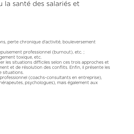
 la santé des salariés et
ons, perte chronique d'activité, bouleversement
e, épuisement professionnel (burnout), etc. ;
agement toxique, etc.
r les situations difficiles selon ces trois approches et
nt et de résolution des conflits. Enfin, il présente les
 situations.
rofessionnel (coachs-consultants en entreprise),
othérapeutes, psychologues), mais également aux