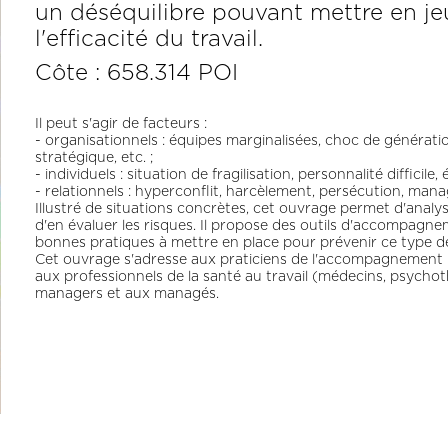
un déséquilibre pouvant mettre en jeu
l'efficacité du travail.
Côte : 658.314 POI
Il peut s'agir de facteurs :
- organisationnels : équipes marginalisées, choc de générati
stratégique, etc. ;
- individuels : situation de fragilisation, personnalité difficil
- relationnels : hyperconflit, harcèlement, persécution, man
Illustré de situations concrètes, cet ouvrage permet d'analyse
d'en évaluer les risques. Il propose des outils d'accompagneme
bonnes pratiques à mettre en place pour prévenir ce type de
Cet ouvrage s'adresse aux praticiens de l'accompagnement p
aux professionnels de la santé au travail (médecins, psych
managers et aux managés.