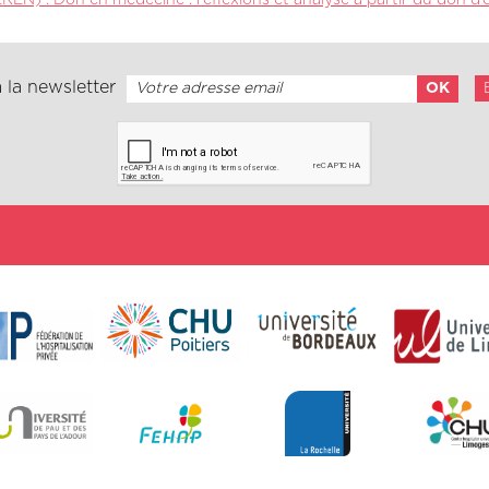
EN) : Don en médecine : réflexions et analyse à partir du don d
 la newsletter