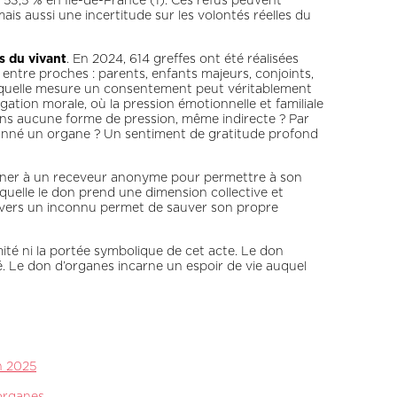
 53,5 % en Île-de-France (1). Ces refus peuvent
is aussi une incertitude sur les volontés réelles du
s du vivant
. En 2024, 614 greffes ont été réalisées
entre proches : parents, enfants majeurs, conjoints,
ns quelle mesure un consentement peut véritablement
gation morale, où la pression émotionnelle et familiale
e sans aucune forme de pression, même indirecte ? Par
a donné un organe ? Un sentiment de gratitude profond
nner à un receveur anonyme pour permettre à son
uelle le don prend une dimension collective et
 envers un inconnu permet de sauver son propre
imité ni la portée symbolique de cet acte. Le don
 Le don d’organes incarne un espoir de vie auquel
n 2025