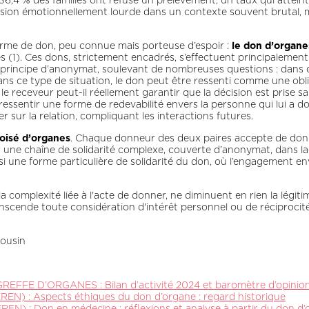
36,4 % des familles ont refusé un prélèvement, un taux qui atteint
cision émotionnellement lourde dans un contexte souvent brutal, ma
 forme de don, peu connue mais porteuse d’espoir :
le don d’organe
 (1). Ces dons, strictement encadrés, s’effectuent principalement 
ur le principe d’anonymat, soulevant de nombreuses questions : da
 Dans ce type de situation, le don peut être ressenti comme une obli
 et le receveur peut-il réellement garantir que la décision est pris
as ressentir une forme de redevabilité envers la personne qui lui 
er sur la relation, compliquant les interactions futures.
roisé d’organes
. Chaque donneur des deux paires accepte de do
 une chaîne de solidarité complexe, couverte d’anonymat, dans laq
ainsi une forme particulière de solidarité du don, où l’engagement
la complexité liée à l'acte de donner, ne diminuent en rien la légit
ende toute considération d'intérêt personnel ou de réciprocité.
mousin
FFE D’ORGANES : Bilan d’activité 2024 et baromètre d’opinio
REN) : Aspects éthiques du don d’organe : regard historique