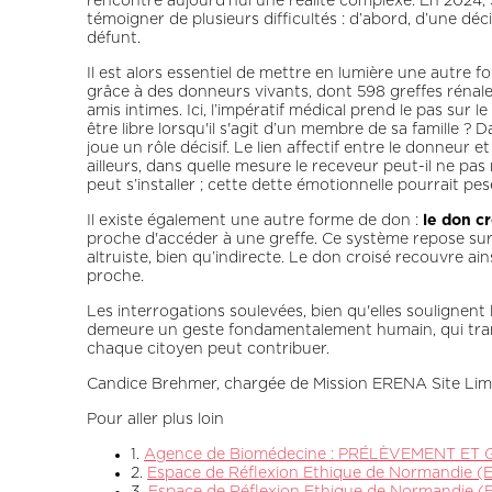
rencontre aujourd’hui une réalité complexe. En 2024, 
témoigner de plusieurs difficultés : d’abord, d’une dé
défunt.
Il est alors essentiel de mettre en lumière une autre
grâce à des donneurs vivants, dont 598 greffes rénales
amis intimes. Ici, l’impératif médical prend le pas s
être libre lorsqu'il s'agit d’un membre de sa famille ?
joue un rôle décisif. Le lien affectif entre le donneur
ailleurs, dans quelle mesure le receveur peut-il ne p
peut s’installer ; cette dette émotionnelle pourrait pes
Il existe également une autre forme de don :
le don c
proche d'accéder à une greffe. Ce système repose sur
altruiste, bien qu’indirecte. Le don croisé recouvre 
proche.
Les interrogations soulevées, bien qu'elles soulignent 
demeure un geste fondamentalement humain, qui transc
chaque citoyen peut contribuer.
Candice Brehmer, chargée de Mission ERENA Site Li
Pour aller plus loin
1.
Agence de Biomédecine : PRÉLÈVEMENT ET GRE
2.
Espace de Réflexion Ethique de Normandie (E