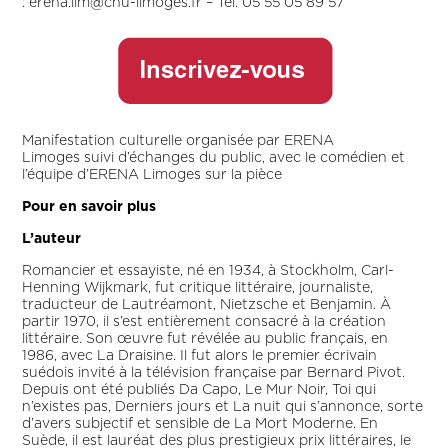
: erena.lim@chu-limoges.fr – Tél. 05 55 05 89 57
Manifestation culturelle organisée par ERENA
Limoges suivi d’échanges du public, avec le comédien et
l’équipe d’ERENA Limoges sur la pièce
Pour en savoir plus
L’auteur
Romancier et essayiste, né en 1934, à Stockholm, Carl-
Henning Wijkmark, fut critique littéraire, journaliste,
traducteur de Lautréamont, Nietzsche et Benjamin. À
partir 1970, il s’est entièrement consacré à la création
littéraire. Son œuvre fut révélée au public français, en
1986, avec La Draisine. Il fut alors le premier écrivain
suédois invité à la télévision française par Bernard Pivot.
Depuis ont été publiés Da Capo, Le Mur Noir, Toi qui
n’existes pas, Derniers jours et La nuit qui s’annonce, sorte
d’avers subjectif et sensible de La Mort Moderne. En
Suède, il est lauréat des plus prestigieux prix littéraires, le