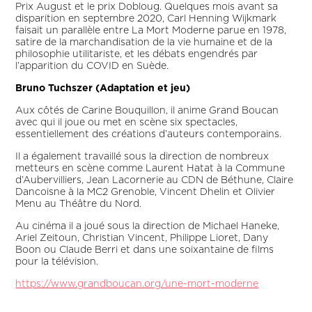
Prix August et le prix Dobloug. Quelques mois avant sa
disparition en septembre 2020, Carl Henning Wijkmark
faisait un parallèle entre La Mort Moderne parue en 1978,
satire de la marchandisation de la vie humaine et de la
philosophie utilitariste, et les débats engendrés par
l’apparition du COVID en Suède.
Bruno Tuchszer (Adaptation et jeu)
Aux côtés de Carine Bouquillon, il anime Grand Boucan
avec qui il joue ou met en scène six spectacles,
essentiellement des créations d’auteurs contemporains.
Il a également travaillé sous la direction de nombreux
metteurs en scène comme Laurent Hatat à la Commune
d’Aubervilliers, Jean Lacornerie au CDN de Béthune, Claire
Dancoisne à la MC2 Grenoble, Vincent Dhelin et Olivier
Menu au Théâtre du Nord.
Au cinéma il a joué sous la direction de Michael Haneke,
Ariel Zeitoun, Christian Vincent, Philippe Lioret, Dany
Boon ou Claude Berri et dans une soixantaine de films
pour la télévision.
https://www.grandboucan.org/une-mort-moderne