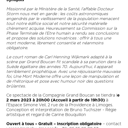
Synopsis
Missionné par le Ministère de la Santé, l’affable Docteur
Storm nous met en garde : les coûts astronomiques
engendrés par le vieillissement de la population menacent
tout notre édifice social et notre sécurité matérielle
chèrement acquise. Heureusement sa Commission sur la
Phase Terminale de l’Etre humain a rendu ses conclusions
et propose des solutions novatrices : offrir à tous une
mort moderne, librement consentie et néanmoins
obligatoire.
Le court roman de Carl Henning Wijkmark adapté à la
scène par Grand Boucan fit scandale à sa parution dans la
Suède égalitaire des années 70. Aujourd’hui, il apparait
terriblement prophétique. Avec une réjouissante mauvaise
foi, Une Mort Moderne offre une leçon de manipulation et
de rhétorique et pose avec humour noir des questions
brûlantes.
Ce spectacle de la Compagnie Grand Boucan se tiendra l
e
2 mars 2023 à 20h00 (Accueil à partir de 19h30)
à
l’Espace Simone Veil, 2 rue de la Providence à Limoges.
Conception et interprétation de Bruno Tuchszer - Régie
artistique et regard de Carine Bouquillon
Ouvert à tous – Gratuit – Inscription obligatoire
– contact