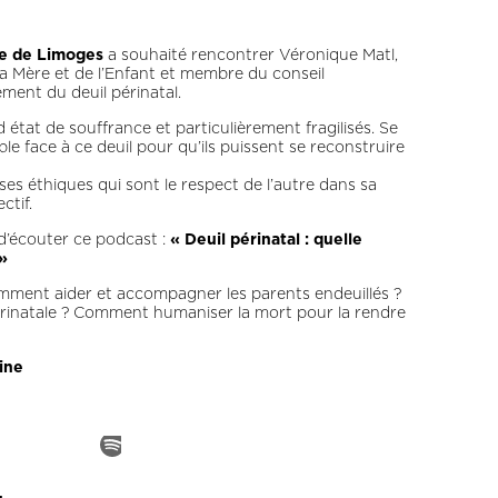
te de Limoges
a souhaité rencontrer Véronique Matl,
la Mère et de l’Enfant et membre du conseil
ment du deuil périnatal.
état de souffrance et particulièrement fragilisés. Se
 face à ce deuil pour qu’ils puissent se reconstruire
s éthiques qui sont le respect de l’autre dans sa
ctif.
d’écouter ce podcast :
« Deuil périnatal : quelle
»
omment aider et accompagner les parents endeuillés ?
périnatale ? Comment humaniser la mort pour la rendre
ine